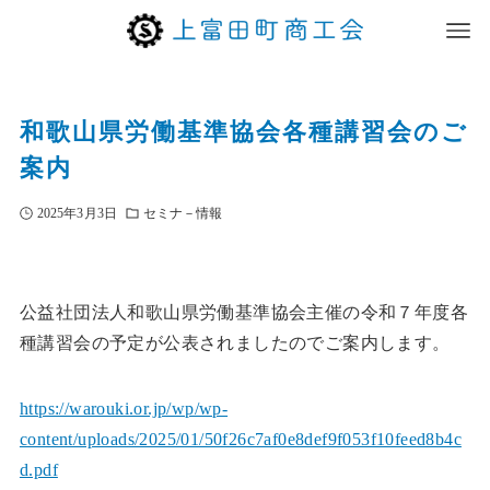
和歌山県労働基準協会各種講習会のご
案内
2025年3月3日
セミナ－情報
公益社団法人和歌山県労働基準協会主催の令和７年度各
種講習会の予定が公表されましたのでご案内します。
https://warouki.or.jp/wp/wp-
content/uploads/2025/01/50f26c7af0e8def9f053f10feed8b4c
d.pdf