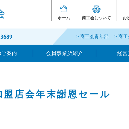
ホーム
商工会について
お
> 商工会青年部
> 商
のご案内
会員事業所紹介
経営
加盟店会年末謝恩セール