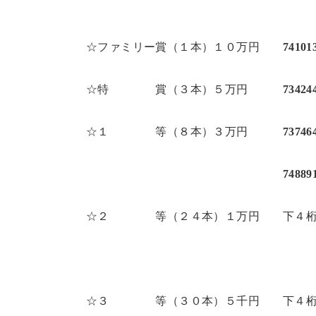
☆ファミリー賞（１本）１０万円
74101
☆特 賞（３本）５万円
7342
☆１ 等（８本）３万円
7374
748891
☆２ 等（２４本）１万円 下４
3
☆３ 等（３０本）５千円 下４