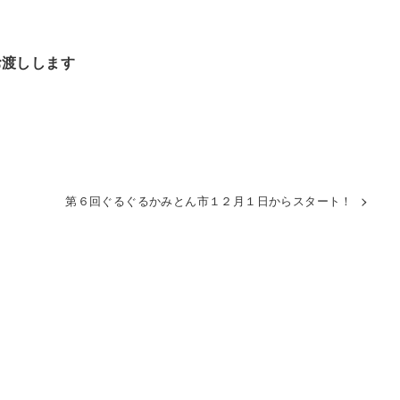
お渡しします
第６回ぐるぐるかみとん市１２月１日からスタート！