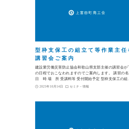
型枠支保工の組立て等作業主任
講習会ご案内
建設業労働災害防止協会和歌山県支部主催の講習会が
の日程でおこなわれますのでご案内します。 講習の名
日 時 場 所 受講料等 受付開始予定 型枠支保工の組
2025年10月14日
セミナ－情報