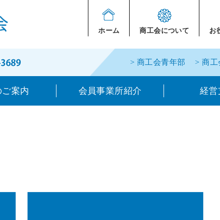
ホーム
商工会について
お
> 商工会青年部
> 商
のご案内
会員事業所紹介
経営