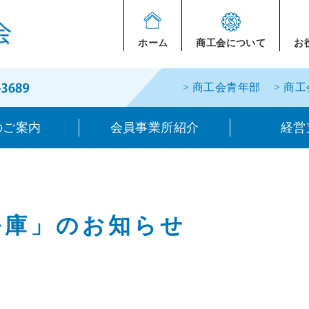
ホーム
商工会について
お
> 商工会青年部
> 商
のご案内
会員事業所紹介
経営
公庫」のお知らせ